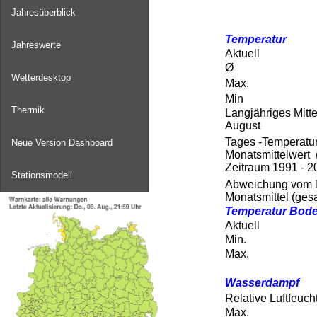
Jahresüberblick
Jahreswerte
Wetterdesktop
Thermik
Neue Version Dashboard
Stationsmodell