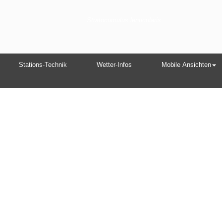
Stratocumulus lenticularis
Stations-Technik
Wetter-Infos
Mobile Ansichten