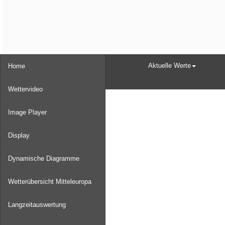
Aktuelle Werte
Home
Wettervideo
Image Player
Display
Dynamische Diagramme
Wetterübersicht Mitteleuropa
Langzeitauswertung