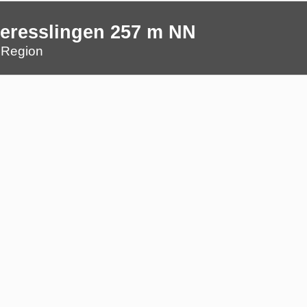
beresslingen 257 m NN
sslingen 257 m NN
e Region
n