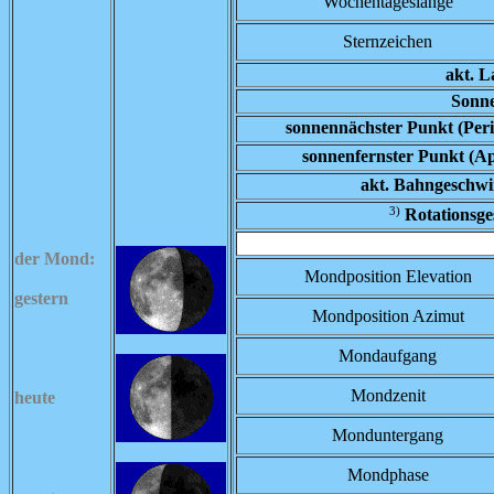
Wochentageslänge
Sternzeichen
akt. L
Sonne
sonnennächster Punkt (Peri
sonnenfernster Punkt (A
akt. Bahngeschwi
3)
Rotationsge
der Mond:
Mondposition Elevation
gestern
Mondposition Azimut
Mondaufgang
Mondzenit
heute
Monduntergang
Mondphase