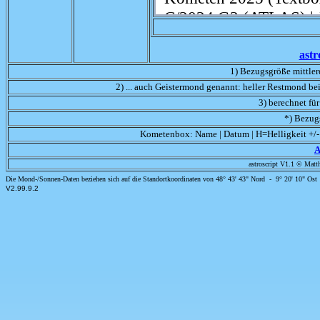
astr
1) Bezugsgröße mittle
2) ... auch Geistermond genannt: heller Restmond b
3) berechnet fü
*) Bezug
Kometenbox: Name | Datum | H=Helligkeit +/- 
A
astroscript V1.1 © Matt
Die Mond-/Sonnen-Daten beziehen sich auf die Standortkoordinaten von 48° 43' 43" Nord - 9° 20' 10" Ost
V2.99.9.2